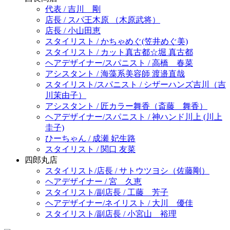
代表 / 吉川 剛
店長 / スパ王木原 （木原武将）
店長 / 小山田恵
スタイリスト / かちゃめぐ(笠井めぐ美)
スタイリスト / カット真古都☆堀 真古都
ヘアデザイナー/スパニスト / 高橋 春菜
アシスタント / 海藻系美容師 渡邉直哉
スタイリスト/スパニスト / シザーハンズ吉川（吉
川茉由子）
アシスタント / 匠カラー舞香（斎藤 舞香）
ヘアデザイナー/スパニスト / 神ハンド川上 (川上
圭子)
ひーちゃん / 成瀬 妃生路
スタイリスト / 関口 友菜
四郎丸店
スタイリスト/店長 / サトウツヨシ（佐藤剛）
ヘアデザイナー / 宮 久恵
スタイリスト/副店長 / 工藤 芳子
ヘアデザイナー/ネイリスト / 大川 優佳
スタイリスト/副店長 / 小宮山 裕理