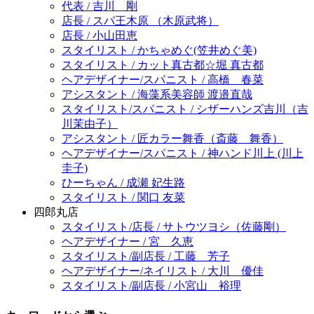
代表 / 吉川 剛
店長 / スパ王木原 （木原武将）
店長 / 小山田恵
スタイリスト / かちゃめぐ(笠井めぐ美)
スタイリスト / カット真古都☆堀 真古都
ヘアデザイナー/スパニスト / 高橋 春菜
アシスタント / 海藻系美容師 渡邉直哉
スタイリスト/スパニスト / シザーハンズ吉川（吉
川茉由子）
アシスタント / 匠カラー舞香（斎藤 舞香）
ヘアデザイナー/スパニスト / 神ハンド川上 (川上
圭子)
ひーちゃん / 成瀬 妃生路
スタイリスト / 関口 友菜
四郎丸店
スタイリスト/店長 / サトウツヨシ（佐藤剛）
ヘアデザイナー / 宮 久恵
スタイリスト/副店長 / 工藤 芳子
ヘアデザイナー/ネイリスト / 大川 優佳
スタイリスト/副店長 / 小宮山 裕理