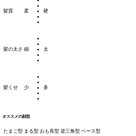
髪質
柔
硬
髪の太さ
細
太
髪くせ
少
多
オススメの顔型
たまご型
まる型
おも長型
逆三角型
ベース型