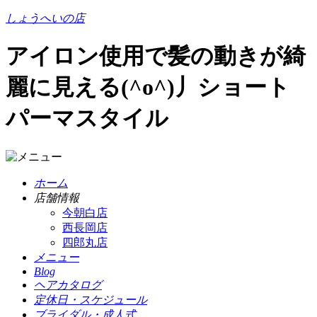
しょうへいの店
アイロン使用で髪の動きが綺
麗に見える(^o^)丿ショート
パーマスタイル
ホーム
店舗情報
今朝白店
西長岡店
四郎丸店
メニュー
Blog
ヘアカタログ
定休日・スケジュール
ブライダル・成人式