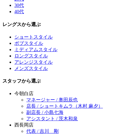
30代
40代
レングスから選ぶ
ショートスタイル
ボブスタイル
ミディアムスタイル
ロングスタイル
アレンジスタイル
メンズスタイル
スタッフから選ぶ
今朝白店
マネージャー / 奥田辰也
店長 / ショートキムラ（木村 麻夕）
副店長 / 小島七海
アシスタント / 茨木和泉
西長岡店
代表 / 吉川 剛