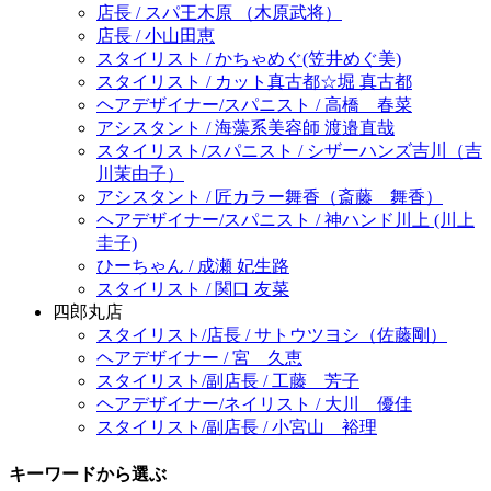
店長 / スパ王木原 （木原武将）
店長 / 小山田恵
スタイリスト / かちゃめぐ(笠井めぐ美)
スタイリスト / カット真古都☆堀 真古都
ヘアデザイナー/スパニスト / 高橋 春菜
アシスタント / 海藻系美容師 渡邉直哉
スタイリスト/スパニスト / シザーハンズ吉川（吉
川茉由子）
アシスタント / 匠カラー舞香（斎藤 舞香）
ヘアデザイナー/スパニスト / 神ハンド川上 (川上
圭子)
ひーちゃん / 成瀬 妃生路
スタイリスト / 関口 友菜
四郎丸店
スタイリスト/店長 / サトウツヨシ（佐藤剛）
ヘアデザイナー / 宮 久恵
スタイリスト/副店長 / 工藤 芳子
ヘアデザイナー/ネイリスト / 大川 優佳
スタイリスト/副店長 / 小宮山 裕理
キーワードから選ぶ