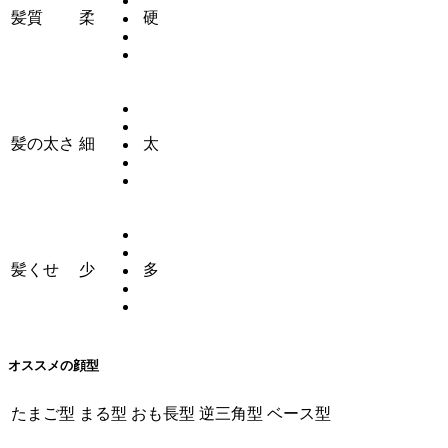
髪質
柔
硬
髪の太さ
細
太
髪くせ
少
多
オススメの顔型
たまご型
まる型
おも長型
逆三角型
ベース型