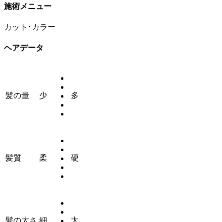
施術メニュー
カット･カラー
ヘアデータ
髪の量
少
多
髪質
柔
硬
髪の太さ
細
太