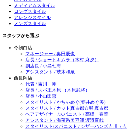
ミディアムスタイル
ロングスタイル
アレンジスタイル
メンズスタイル
スタッフから選ぶ
今朝白店
マネージャー / 奥田辰也
店長 / ショートキムラ（木村 麻夕）
副店長 / 小島七海
アシスタント / 茨木和泉
西長岡店
代表 / 吉川 剛
店長 / スパ王木原 （木原武将）
店長 / 小山田恵
スタイリスト / かちゃめぐ(笠井めぐ美)
スタイリスト / カット真古都☆堀 真古都
ヘアデザイナー/スパニスト / 高橋 春菜
アシスタント / 海藻系美容師 渡邉直哉
スタイリスト/スパニスト / シザーハンズ吉川（吉