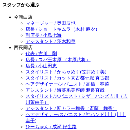
スタッフから選ぶ
今朝白店
マネージャー / 奥田辰也
店長 / ショートキムラ（木村 麻夕）
副店長 / 小島七海
アシスタント / 茨木和泉
西長岡店
代表 / 吉川 剛
店長 / スパ王木原 （木原武将）
店長 / 小山田恵
スタイリスト / かちゃめぐ(笠井めぐ美)
スタイリスト / カット真古都☆堀 真古都
ヘアデザイナー/スパニスト / 高橋 春菜
アシスタント / 海藻系美容師 渡邉直哉
スタイリスト/スパニスト / シザーハンズ吉川（吉
川茉由子）
アシスタント / 匠カラー舞香（斎藤 舞香）
ヘアデザイナー/スパニスト / 神ハンド川上 (川上
圭子)
ひーちゃん / 成瀬 妃生路