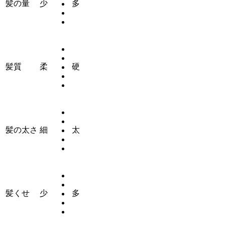
髪の量
少
多
髪質
柔
硬
髪の太さ
細
太
髪くせ
少
多