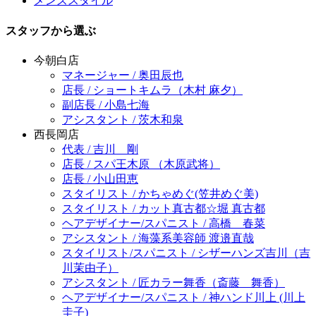
メンズスタイル
スタッフから選ぶ
今朝白店
マネージャー / 奥田辰也
店長 / ショートキムラ（木村 麻夕）
副店長 / 小島七海
アシスタント / 茨木和泉
西長岡店
代表 / 吉川 剛
店長 / スパ王木原 （木原武将）
店長 / 小山田恵
スタイリスト / かちゃめぐ(笠井めぐ美)
スタイリスト / カット真古都☆堀 真古都
ヘアデザイナー/スパニスト / 高橋 春菜
アシスタント / 海藻系美容師 渡邉直哉
スタイリスト/スパニスト / シザーハンズ吉川（吉
川茉由子）
アシスタント / 匠カラー舞香（斎藤 舞香）
ヘアデザイナー/スパニスト / 神ハンド川上 (川上
圭子)