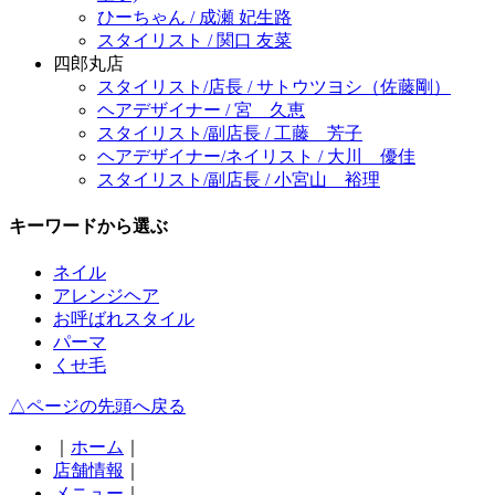
ひーちゃん / 成瀬 妃生路
スタイリスト / 関口 友菜
四郎丸店
スタイリスト/店長 / サトウツヨシ（佐藤剛）
ヘアデザイナー / 宮 久恵
スタイリスト/副店長 / 工藤 芳子
ヘアデザイナー/ネイリスト / 大川 優佳
スタイリスト/副店長 / 小宮山 裕理
キーワードから選ぶ
ネイル
アレンジヘア
お呼ばれスタイル
パーマ
くせ毛
△ページの先頭へ戻る
｜
ホーム
｜
店舗情報
｜
メニュー
｜