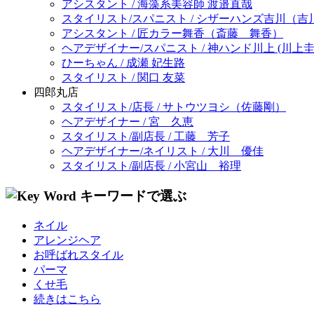
アシスタント / 海藻系美容師 渡邉直哉
スタイリスト/スパニスト / シザーハンズ吉川（吉
アシスタント / 匠カラー舞香（斎藤 舞香）
ヘアデザイナー/スパニスト / 神ハンド川上 (川上圭
ひーちゃん / 成瀬 妃生路
スタイリスト / 関口 友菜
四郎丸店
スタイリスト/店長 / サトウツヨシ（佐藤剛）
ヘアデザイナー / 宮 久恵
スタイリスト/副店長 / 工藤 芳子
ヘアデザイナー/ネイリスト / 大川 優佳
スタイリスト/副店長 / 小宮山 裕理
ネイル
アレンジヘア
お呼ばれスタイル
パーマ
くせ毛
続きはこちら