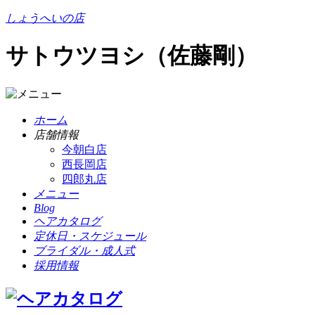
しょうへいの店
サトウツヨシ（佐藤剛）
ホーム
店舗情報
今朝白店
西長岡店
四郎丸店
メニュー
Blog
ヘアカタログ
定休日・スケジュール
ブライダル・成人式
採用情報