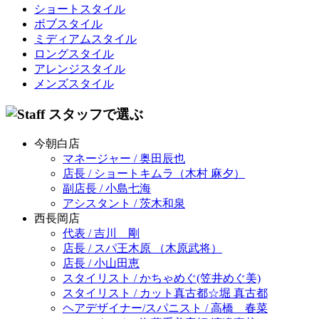
ショートスタイル
ボブスタイル
ミディアムスタイル
ロングスタイル
アレンジスタイル
メンズスタイル
今朝白店
マネージャー / 奥田辰也
店長 / ショートキムラ（木村 麻夕）
副店長 / 小島七海
アシスタント / 茨木和泉
西長岡店
代表 / 吉川 剛
店長 / スパ王木原 （木原武将）
店長 / 小山田恵
スタイリスト / かちゃめぐ(笠井めぐ美)
スタイリスト / カット真古都☆堀 真古都
ヘアデザイナー/スパニスト / 高橋 春菜