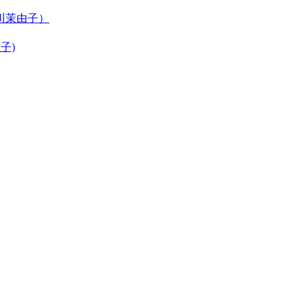
川茉由子）
子)