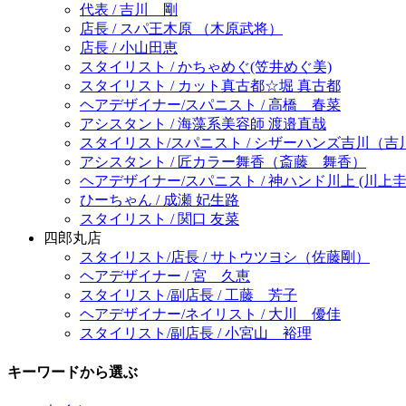
代表 / 吉川 剛
店長 / スパ王木原 （木原武将）
店長 / 小山田恵
スタイリスト / かちゃめぐ(笠井めぐ美)
スタイリスト / カット真古都☆堀 真古都
ヘアデザイナー/スパニスト / 高橋 春菜
アシスタント / 海藻系美容師 渡邉直哉
スタイリスト/スパニスト / シザーハンズ吉川（吉
アシスタント / 匠カラー舞香（斎藤 舞香）
ヘアデザイナー/スパニスト / 神ハンド川上 (川上圭
ひーちゃん / 成瀬 妃生路
スタイリスト / 関口 友菜
四郎丸店
スタイリスト/店長 / サトウツヨシ（佐藤剛）
ヘアデザイナー / 宮 久恵
スタイリスト/副店長 / 工藤 芳子
ヘアデザイナー/ネイリスト / 大川 優佳
スタイリスト/副店長 / 小宮山 裕理
キーワードから選ぶ