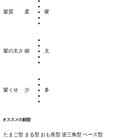
髪質
柔
硬
髪の太さ
細
太
髪くせ
少
多
オススメの顔型
たまご型
まる型
おも長型
逆三角型
ベース型