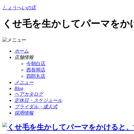
しょうへいの店
くせ毛を生かしてパーマをかけ
ホーム
店舗情報
今朝白店
西長岡店
四郎丸店
メニュー
Blog
ヘアカタログ
定休日・スケジュール
ブライダル・成人式
採用情報