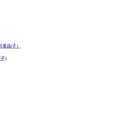
川茉由子）
子)