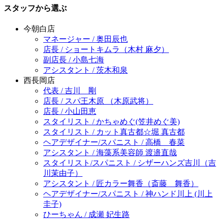
スタッフから選ぶ
今朝白店
マネージャー / 奥田辰也
店長 / ショートキムラ（木村 麻夕）
副店長 / 小島七海
アシスタント / 茨木和泉
西長岡店
代表 / 吉川 剛
店長 / スパ王木原 （木原武将）
店長 / 小山田恵
スタイリスト / かちゃめぐ(笠井めぐ美)
スタイリスト / カット真古都☆堀 真古都
ヘアデザイナー/スパニスト / 高橋 春菜
アシスタント / 海藻系美容師 渡邉直哉
スタイリスト/スパニスト / シザーハンズ吉川（吉
川茉由子）
アシスタント / 匠カラー舞香（斎藤 舞香）
ヘアデザイナー/スパニスト / 神ハンド川上 (川上
圭子)
ひーちゃん / 成瀬 妃生路