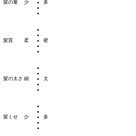
髪の量
少
多
髪質
柔
硬
髪の太さ
細
太
髪くせ
少
多