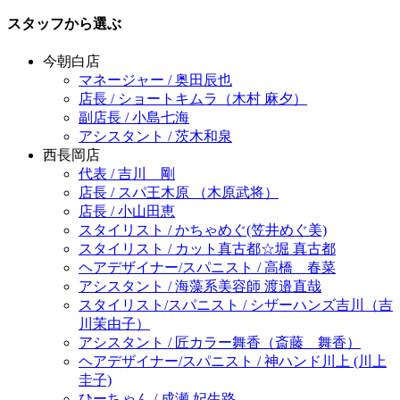
スタッフから選ぶ
今朝白店
マネージャー / 奥田辰也
店長 / ショートキムラ（木村 麻夕）
副店長 / 小島七海
アシスタント / 茨木和泉
西長岡店
代表 / 吉川 剛
店長 / スパ王木原 （木原武将）
店長 / 小山田恵
スタイリスト / かちゃめぐ(笠井めぐ美)
スタイリスト / カット真古都☆堀 真古都
ヘアデザイナー/スパニスト / 高橋 春菜
アシスタント / 海藻系美容師 渡邉直哉
スタイリスト/スパニスト / シザーハンズ吉川（吉
川茉由子）
アシスタント / 匠カラー舞香（斎藤 舞香）
ヘアデザイナー/スパニスト / 神ハンド川上 (川上
圭子)
ひーちゃん / 成瀬 妃生路