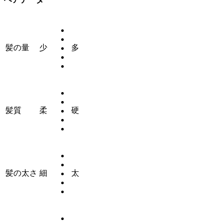
髪の量
少
多
髪質
柔
硬
髪の太さ
細
太