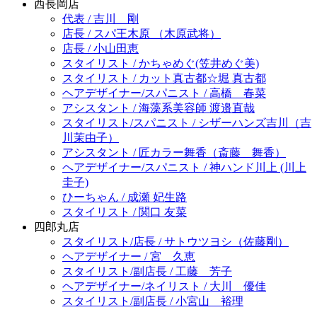
西長岡店
代表 / 吉川 剛
店長 / スパ王木原 （木原武将）
店長 / 小山田恵
スタイリスト / かちゃめぐ(笠井めぐ美)
スタイリスト / カット真古都☆堀 真古都
ヘアデザイナー/スパニスト / 高橋 春菜
アシスタント / 海藻系美容師 渡邉直哉
スタイリスト/スパニスト / シザーハンズ吉川（吉
川茉由子）
アシスタント / 匠カラー舞香（斎藤 舞香）
ヘアデザイナー/スパニスト / 神ハンド川上 (川上
圭子)
ひーちゃん / 成瀬 妃生路
スタイリスト / 関口 友菜
四郎丸店
スタイリスト/店長 / サトウツヨシ（佐藤剛）
ヘアデザイナー / 宮 久恵
スタイリスト/副店長 / 工藤 芳子
ヘアデザイナー/ネイリスト / 大川 優佳
スタイリスト/副店長 / 小宮山 裕理