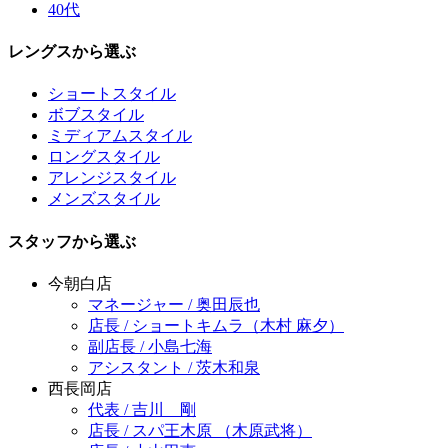
40代
レングスから選ぶ
ショートスタイル
ボブスタイル
ミディアムスタイル
ロングスタイル
アレンジスタイル
メンズスタイル
スタッフから選ぶ
今朝白店
マネージャー / 奥田辰也
店長 / ショートキムラ（木村 麻夕）
副店長 / 小島七海
アシスタント / 茨木和泉
西長岡店
代表 / 吉川 剛
店長 / スパ王木原 （木原武将）