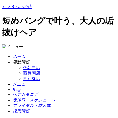
しょうへいの店
短めバングで叶う、大人の垢
抜けヘア
ホーム
店舗情報
今朝白店
西長岡店
四郎丸店
メニュー
Blog
ヘアカタログ
定休日・スケジュール
ブライダル・成人式
採用情報