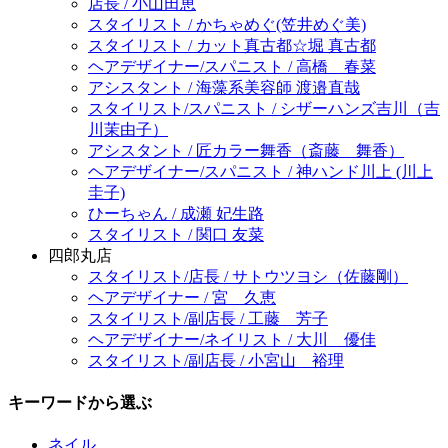
店長 / 小山田恵
スタイリスト / かちゃめぐ(笠井めぐ美)
スタイリスト / カット真古都☆堀 真古都
ヘアデザイナー/スパニスト / 高橋 春菜
アシスタント / 海藻系美容師 渡邉直哉
スタイリスト/スパニスト / シザーハンズ吉川（吉
川茉由子）
アシスタント / 匠カラー舞香（斎藤 舞香）
ヘアデザイナー/スパニスト / 神ハンド川上 (川上
圭子)
ひーちゃん / 成瀬 妃生路
スタイリスト / 関口 友菜
四郎丸店
スタイリスト/店長 / サトウツヨシ（佐藤剛）
ヘアデザイナー / 宮 久恵
スタイリスト/副店長 / 工藤 芳子
ヘアデザイナー/ネイリスト / 大川 優佳
スタイリスト/副店長 / 小宮山 裕理
キーワードから選ぶ
ネイル