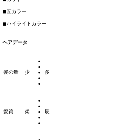
◼︎匠カラー
◼︎ハイライトカラー
ヘアデータ
髪の量
少
多
髪質
柔
硬