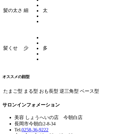
髪の太さ
細
太
髪くせ
少
多
オススメの顔型
たまご型
まる型
おも長型
逆三角型
ベース型
サロンインフォメーション
美容 しょうへいの店 今朝白店
長岡市今朝白2-8-34
Tel.
0258-36-9222