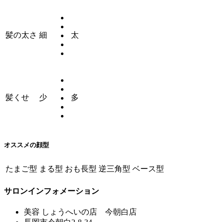
髪の太さ
細
太
髪くせ
少
多
オススメの顔型
たまご型
まる型
おも長型
逆三角型
ベース型
サロンインフォメーション
美容 しょうへいの店 今朝白店