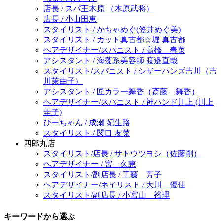
店長 / スパ王木原 （木原武将）
店長 / 小山田恵
スタイリスト / かちゃめぐ(笠井めぐ美)
スタイリスト / カット真古都☆堀 真古都
ヘアデザイナー/スパニスト / 高橋 春菜
アシスタント / 海藻系美容師 渡邉直哉
スタイリスト/スパニスト / シザーハンズ吉川（吉
川茉由子）
アシスタント / 匠カラー舞香（斎藤 舞香）
ヘアデザイナー/スパニスト / 神ハンド川上 (川上
圭子)
ひーちゃん / 成瀬 妃生路
スタイリスト / 関口 友菜
四郎丸店
スタイリスト/店長 / サトウツヨシ（佐藤剛）
ヘアデザイナー / 宮 久恵
スタイリスト/副店長 / 工藤 芳子
ヘアデザイナー/ネイリスト / 大川 優佳
スタイリスト/副店長 / 小宮山 裕理
キーワードから選ぶ