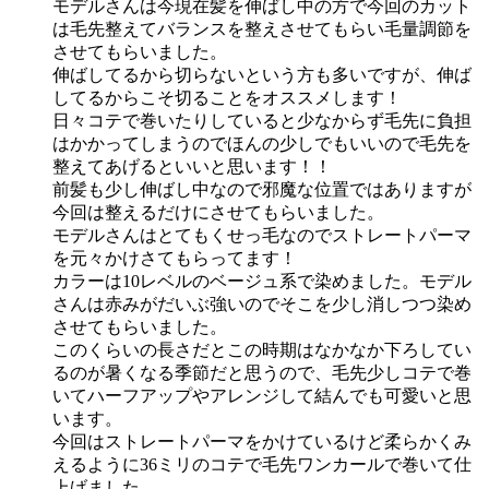
モデルさんは今現在髪を伸ばし中の方で今回のカット
は毛先整えてバランスを整えさせてもらい毛量調節を
させてもらいました。
伸ばしてるから切らないという方も多いですが、伸ば
してるからこそ切ることをオススメします！
日々コテで巻いたりしていると少なからず毛先に負担
はかかってしまうのでほんの少しでもいいので毛先を
整えてあげるといいと思います！！
前髪も少し伸ばし中なので邪魔な位置ではありますが
今回は整えるだけにさせてもらいました。
モデルさんはとてもくせっ毛なのでストレートパーマ
を元々かけさてもらってます！
カラーは10レベルのベージュ系で染めました。モデル
さんは赤みがだいぶ強いのでそこを少し消しつつ染め
させてもらいました。
このくらいの長さだとこの時期はなかなか下ろしてい
るのが暑くなる季節だと思うので、毛先少しコテで巻
いてハーフアップやアレンジして結んでも可愛いと思
います。
今回はストレートパーマをかけているけど柔らかくみ
えるように36ミリのコテで毛先ワンカールで巻いて仕
上げました。