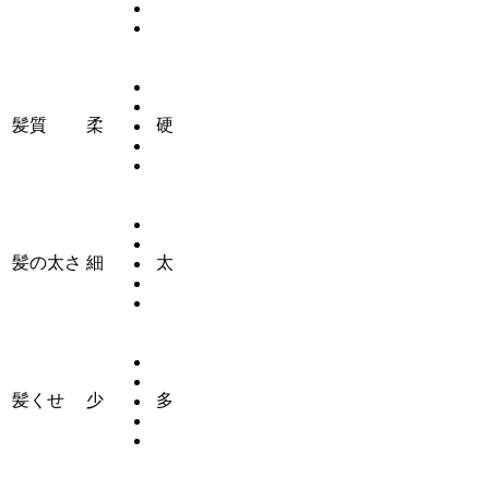
髪質
柔
硬
髪の太さ
細
太
髪くせ
少
多