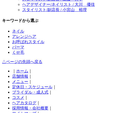
ヘアデザイナー/ネイリスト / 大川 優佳
スタイリスト/副店長 / 小宮山 裕理
キーワードから選ぶ
ネイル
アレンジヘア
お呼ばれスタイル
パーマ
くせ毛
△ページの先頭へ戻る
｜
ホーム
｜
店舗情報
｜
メニュー
｜
定休日・スケジュール
｜
ブライダル・成人式
｜
コスメ
｜
ヘアカタログ
｜
採用情報・会社概要
｜