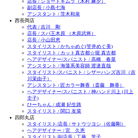
店長 / ショートキムラ（木村 麻夕）
副店長 / 小島七海
アシスタント / 茨木和泉
西長岡店
代表 / 吉川 剛
店長 / スパ王木原 （木原武将）
店長 / 小山田恵
スタイリスト / かちゃめぐ(笠井めぐ美)
スタイリスト / カット真古都☆堀 真古都
ヘアデザイナー/スパニスト / 高橋 春菜
アシスタント / 海藻系美容師 渡邉直哉
スタイリスト/スパニスト / シザーハンズ吉川（吉
川茉由子）
アシスタント / 匠カラー舞香（斎藤 舞香）
ヘアデザイナー/スパニスト / 神ハンド川上 (川上
圭子)
ひーちゃん / 成瀬 妃生路
スタイリスト / 関口 友菜
四郎丸店
スタイリスト/店長 / サトウツヨシ（佐藤剛）
ヘアデザイナー / 宮 久恵
スタイリスト/副店長 / 工藤 芳子