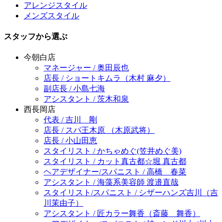
アレンジスタイル
メンズスタイル
スタッフから選ぶ
今朝白店
マネージャー / 奥田辰也
店長 / ショートキムラ（木村 麻夕）
副店長 / 小島七海
アシスタント / 茨木和泉
西長岡店
代表 / 吉川 剛
店長 / スパ王木原 （木原武将）
店長 / 小山田恵
スタイリスト / かちゃめぐ(笠井めぐ美)
スタイリスト / カット真古都☆堀 真古都
ヘアデザイナー/スパニスト / 高橋 春菜
アシスタント / 海藻系美容師 渡邉直哉
スタイリスト/スパニスト / シザーハンズ吉川（吉
川茉由子）
アシスタント / 匠カラー舞香（斎藤 舞香）