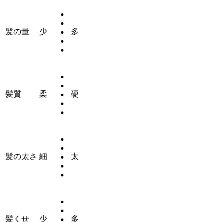
髪の量
少
多
髪質
柔
硬
髪の太さ
細
太
髪くせ
少
多