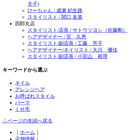
圭子)
ひーちゃん / 成瀬 妃生路
スタイリスト / 関口 友菜
四郎丸店
スタイリスト/店長 / サトウツヨシ（佐藤剛）
ヘアデザイナー / 宮 久恵
スタイリスト/副店長 / 工藤 芳子
ヘアデザイナー/ネイリスト / 大川 優佳
スタイリスト/副店長 / 小宮山 裕理
キーワードから選ぶ
ネイル
アレンジヘア
お呼ばれスタイル
パーマ
くせ毛
△ページの先頭へ戻る
｜
ホーム
｜
店舗情報
｜