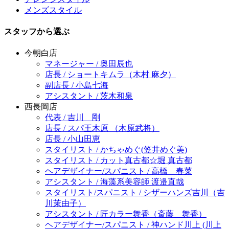
メンズスタイル
スタッフから選ぶ
今朝白店
マネージャー / 奥田辰也
店長 / ショートキムラ（木村 麻夕）
副店長 / 小島七海
アシスタント / 茨木和泉
西長岡店
代表 / 吉川 剛
店長 / スパ王木原 （木原武将）
店長 / 小山田恵
スタイリスト / かちゃめぐ(笠井めぐ美)
スタイリスト / カット真古都☆堀 真古都
ヘアデザイナー/スパニスト / 高橋 春菜
アシスタント / 海藻系美容師 渡邉直哉
スタイリスト/スパニスト / シザーハンズ吉川（吉
川茉由子）
アシスタント / 匠カラー舞香（斎藤 舞香）
ヘアデザイナー/スパニスト / 神ハンド川上 (川上