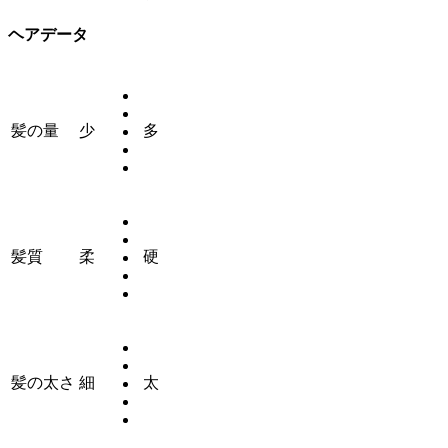
ヘアデータ
髪の量
少
多
髪質
柔
硬
髪の太さ
細
太