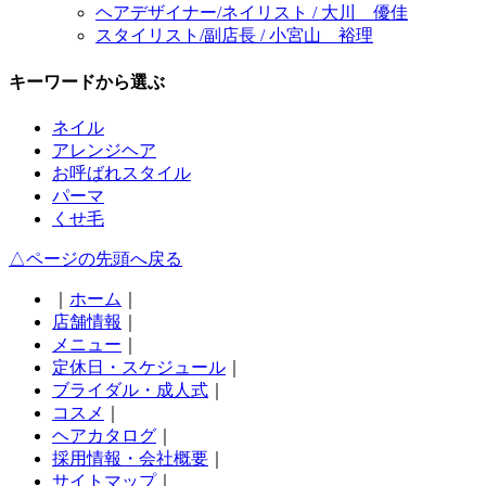
ヘアデザイナー/ネイリスト / 大川 優佳
スタイリスト/副店長 / 小宮山 裕理
キーワードから選ぶ
ネイル
アレンジヘア
お呼ばれスタイル
パーマ
くせ毛
△ページの先頭へ戻る
｜
ホーム
｜
店舗情報
｜
メニュー
｜
定休日・スケジュール
｜
ブライダル・成人式
｜
コスメ
｜
ヘアカタログ
｜
採用情報・会社概要
｜
サイトマップ
｜