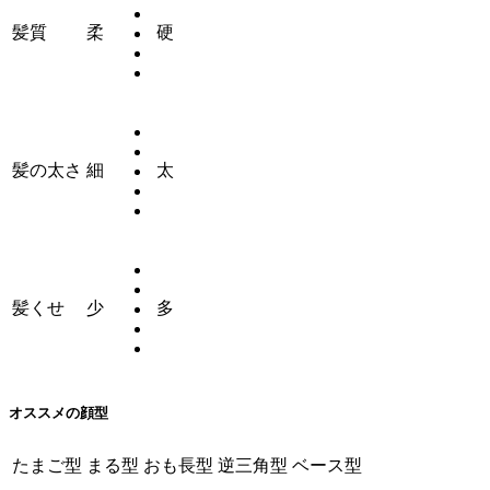
髪質
柔
硬
髪の太さ
細
太
髪くせ
少
多
オススメの顔型
たまご型
まる型
おも長型
逆三角型
ベース型