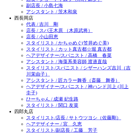
副店長 / 小島七海
アシスタント / 茨木和泉
西長岡店
代表 / 吉川 剛
店長 / スパ王木原 （木原武将）
店長 / 小山田恵
スタイリスト / かちゃめぐ(笠井めぐ美)
スタイリスト / カット真古都☆堀 真古都
ヘアデザイナー/スパニスト / 高橋 春菜
アシスタント / 海藻系美容師 渡邉直哉
スタイリスト/スパニスト / シザーハンズ吉川（吉
川茉由子）
アシスタント / 匠カラー舞香（斎藤 舞香）
ヘアデザイナー/スパニスト / 神ハンド川上 (川上
圭子)
ひーちゃん / 成瀬 妃生路
スタイリスト / 関口 友菜
四郎丸店
スタイリスト/店長 / サトウツヨシ（佐藤剛）
ヘアデザイナー / 宮 久恵
スタイリスト/副店長 / 工藤 芳子